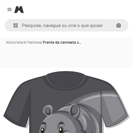
Magnific
Close menu
Pesqui
Início
/
stock
/
Vetores
/
Frente da camiseta c…