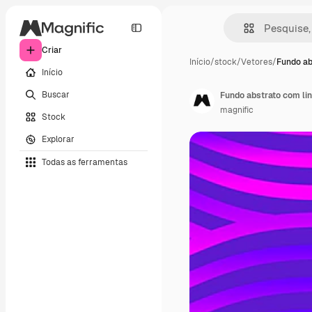
Criar
Início
/
stock
/
Vetores
/
Fundo ab
Início
Buscar
Fundo abstrato com li
magnific
Stock
Explorar
Todas as ferramentas