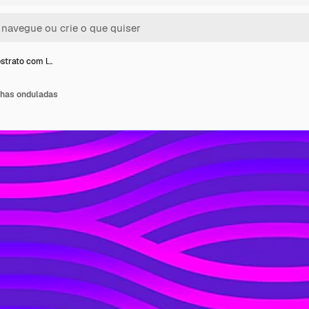
strato com l…
nhas onduladas