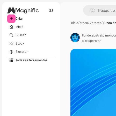
Criar
Início
/
stock
/
Vetores
/
Fundo a
Início
Buscar
Fundo abstrato monoc
pikisuperstar
Stock
Explorar
Todas as ferramentas