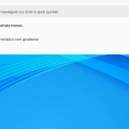
bstrato monoc…
romático com gradiente