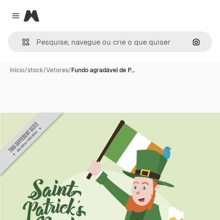
Magnific
Close menu
Pesqui
Início
/
stock
/
Vetores
/
Fundo agradável de P…