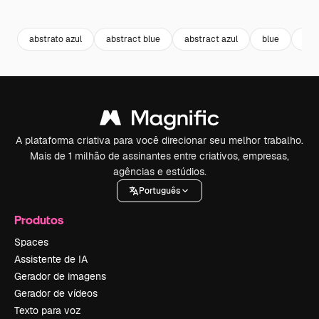
Premium
Premium
Premium
Premium
abstrato azul
abstract blue
abstract azul
blue
azu
A plataforma criativa para você direcionar seu melhor trabalho.
Mais de 1 milhão de assinantes entre criativos, empresas,
agências e estúdios.
Português
Produtos
Spaces
Assistente de IA
Gerador de imagens
Gerador de vídeos
Texto para voz