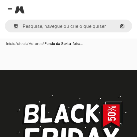
Magnific
Close menu
Pesqui
Início
/
stock
/
Vetores
/
Fundo da Sexta-feira…