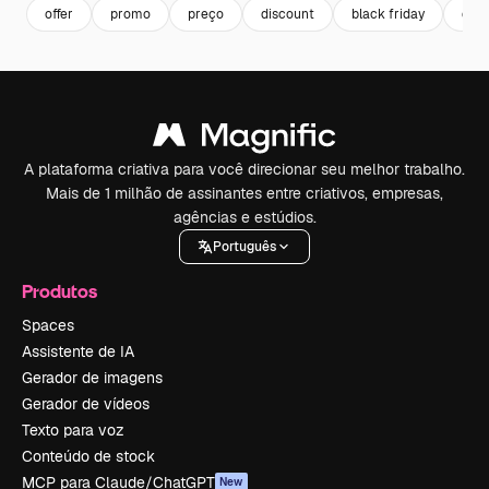
offer
promo
preço
discount
black friday
des
A plataforma criativa para você direcionar seu melhor trabalho.
Mais de 1 milhão de assinantes entre criativos, empresas,
agências e estúdios.
Português
Produtos
Spaces
Assistente de IA
Gerador de imagens
Gerador de vídeos
Texto para voz
Conteúdo de stock
MCP para Claude/ChatGPT
New