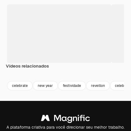
Vídeos relacionados
Premium
Premium
Premium
Premium
celebrate
new year
festividade
reveillon
celebraç
A plataforma criativa para você direcionar seu melhor trabalho.