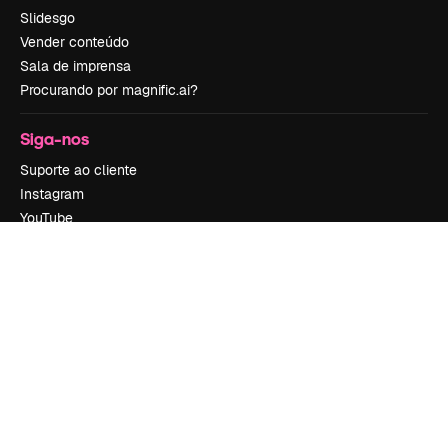
Slidesgo
Vender conteúdo
Sala de imprensa
Procurando por magnific.ai?
Siga-nos
Suporte ao cliente
Instagram
YouTube
LinkedIn
TikTok
Discord
X
Reddit
Copyright © 2010-
2026
Freepik Company S.L.U.
Todos os direitos
reservados
.