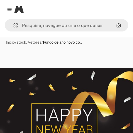
Magnific
Close menu
Pesqui
Início
/
stock
/
Vetores
/
Fundo de ano novo co…