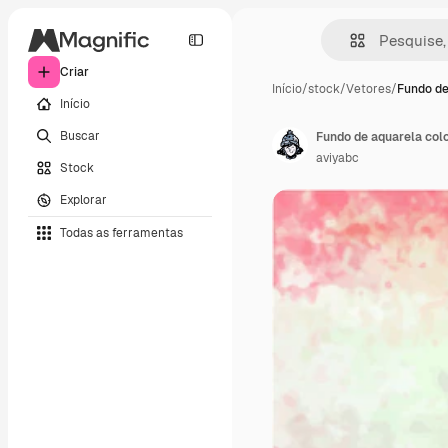
Criar
Início
/
stock
/
Vetores
/
Fundo de
Início
Buscar
Fundo de aquarela colo
aviyabc
Stock
Explorar
Todas as ferramentas