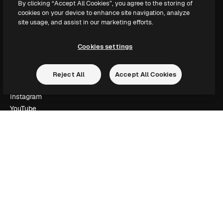
By clicking “Accept All Cookies”, you agree to the storing of
Slidesgo
cookies on your device to enhance site navigation, analyze
Vender conteúdo
site usage, and assist in our marketing efforts.
Sala de imprensa
Procurando por magnific.ai?
Cookies settings
Siga-nos
Reject All
Accept All Cookies
Suporte ao cliente
Instagram
YouTube
LinkedIn
TikTok
Discord
X
Reddit
Copyright © 2010-
2026
Freepik Company S.L.U.
Todos os direitos
reservados
.