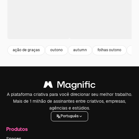
ação de graças
outono
autumn
folhas outono
ame
A plataforma criativa para você direcionar seu melhor trabalho.
Mais de 1 milhão de assinantes entre criativos, empresas,
agências e estúdios.
Português
Produtos
Spaces