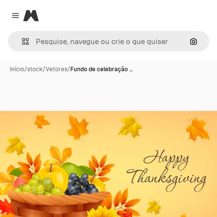
Magnific
Close menu
Pesqui
Início
/
stock
/
Vetores
/
Fundo de celebração …