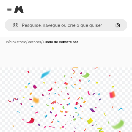
Magnific
Close menu
Pesqui
Início
/
stock
/
Vetores
/
Fundo de confete rea…