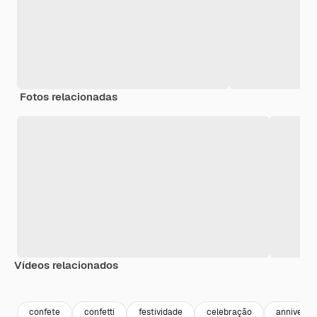
Fotos relacionadas
Vídeos relacionados
Premium
Premium
Premium
Premium
confete
confetti
festividade
celebração
anniversa