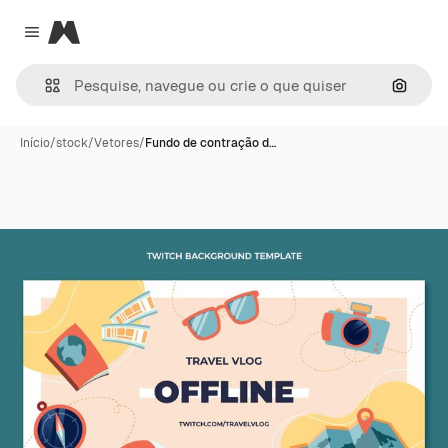
Magnific
Close menu
Pesqui
Início
/
stock
/
Vetores
/
Fundo de contração d…