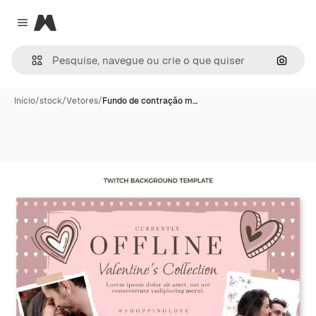
Magnific
Close menu
Pesqui
Início
/
stock
/
Vetores
/
Fundo de contração m…