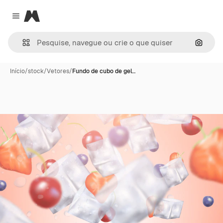
Magnific
Close menu
Pesqui
Início
/
stock
/
Vetores
/
Fundo de cubo de gel…