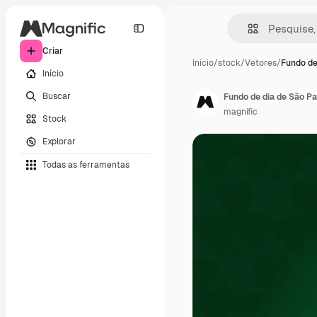
Criar
Início
/
stock
/
Vetores
/
Fundo de
Início
Buscar
Fundo de dia de São Pa
magnific
Stock
Explorar
Todas as ferramentas