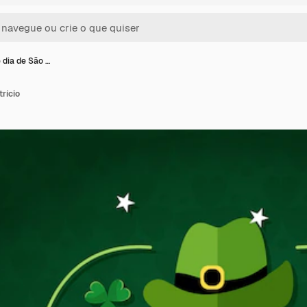
 dia de São …
trício