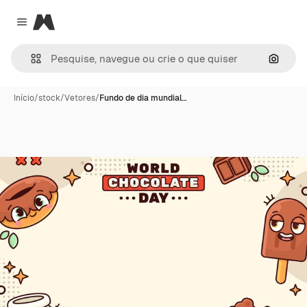
Magnific
Close menu
Pesqui
Início
/
stock
/
Vetores
/
Fundo de dia mundial…