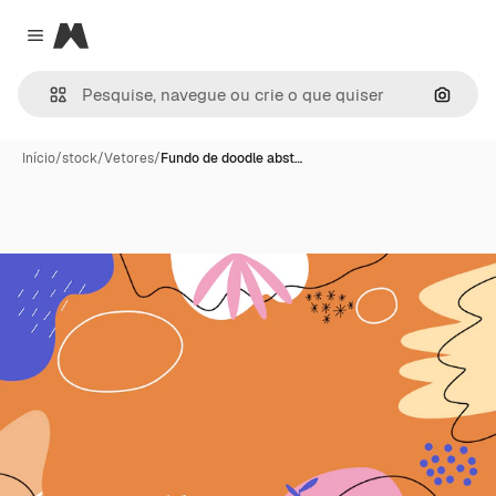
Magnific
Close menu
Pesqui
Início
/
stock
/
Vetores
/
Fundo de doodle abst…