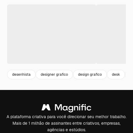
desenhista
designer grafico
design grafico
desk
b
A plataforma criativa para você direcionar seu melhor trabalho.
Mais de 1 milhão de assinantes entre criativos, empresas,
agências e estúdios.