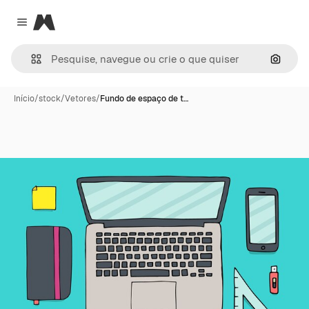
Magnific
Close menu
Pesqui
Início
/
stock
/
Vetores
/
Fundo de espaço de t…