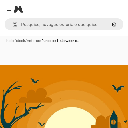
Magnific
Close menu
Pesqui
Início
/
stock
/
Vetores
/
Fundo de Halloween c…