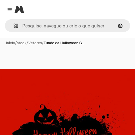
Magnific
Close menu
Pesqui
Início
/
stock
/
Vetores
/
Fundo de Halloween G…