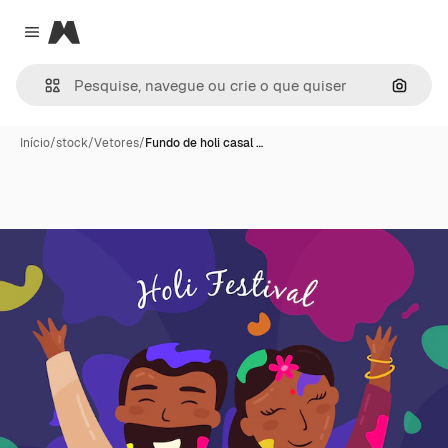
Magnific
Close menu
Pesqui
Início
/
stock
/
Vetores
/
Fundo de holi casal …