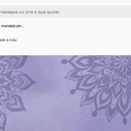
 mandala pin…
tado à mão