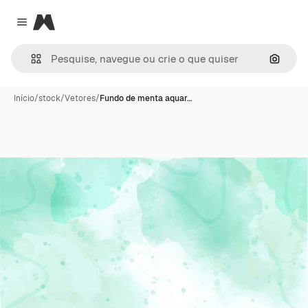
Magnific
Close menu
Pesqui
Início
/
stock
/
Vetores
/
Fundo de menta aquar…