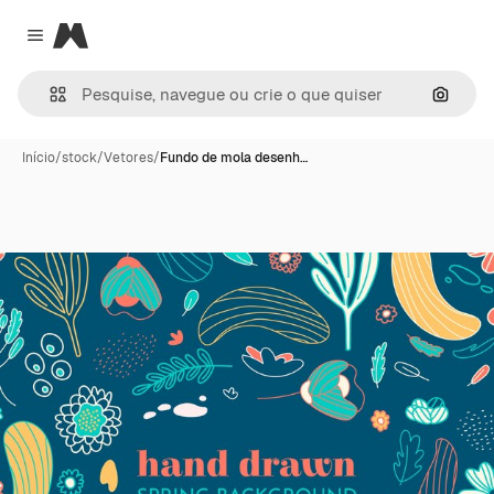
Magnific
Close menu
Pesqui
Início
/
stock
/
Vetores
/
Fundo de mola desenh…