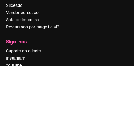
Slidesgo
Vender conteúdo
Sala de imprensa
Procurando por magnific.ai?
Siga-nos
Suporte ao cliente
Instagram
YouTube
LinkedIn
TikTok
Discord
X
Reddit
Copyright © 2010-
2026
Freepik Company S.L.U.
Todos os direitos
reservados
.