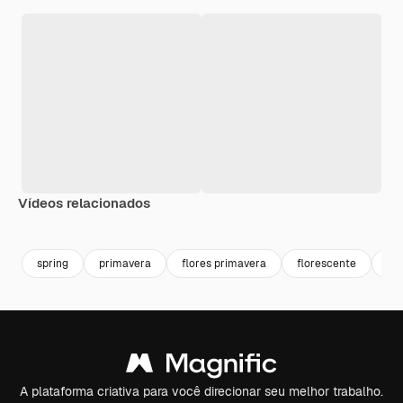
Vídeos relacionados
Premium
Premium
Premium
Premium
Gerado por 
spring
primavera
flores primavera
florescente
flo
A plataforma criativa para você direcionar seu melhor trabalho.