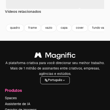
Vídeos relacionados
Premium
Premium
quadro
frame
vazio
capa
cover
fundo vazio
A plataforma criativa para você direcionar seu melhor trabalho.
Mais de 1 milhão de assinantes entre criativos, empresas,
agências e estúdios.
Português
Produtos
Spaces
Assistente de IA
Gerador de imagens