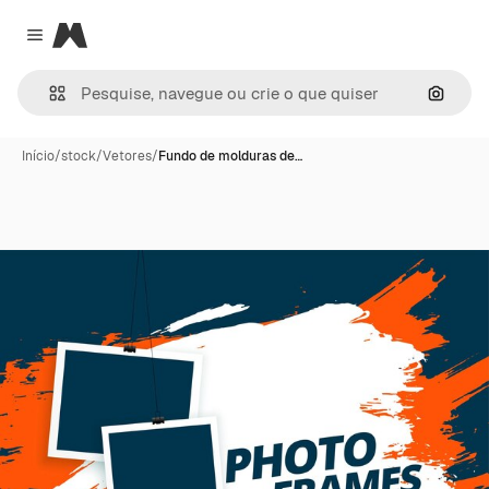
Magnific
Close menu
Pesqui
Início
/
stock
/
Vetores
/
Fundo de molduras de…