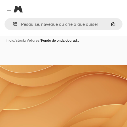
Magnific
Close menu
Pesqui
Início
/
stock
/
Vetores
/
Fundo de onda dourad…