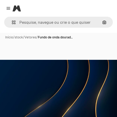
Magnific
Close menu
Pesqui
Início
/
stock
/
Vetores
/
Fundo de onda dourad…