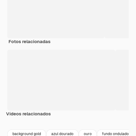
Fotos relacionadas
Vídeos relacionados
Premium
Premium
Premium
Premium
background gold
azul dourado
ouro
fundo ondulado