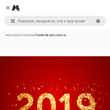
Magnific
Close menu
Pesqui
Início
/
stock
/
Vetores
/
Fundo de ouro novo a…