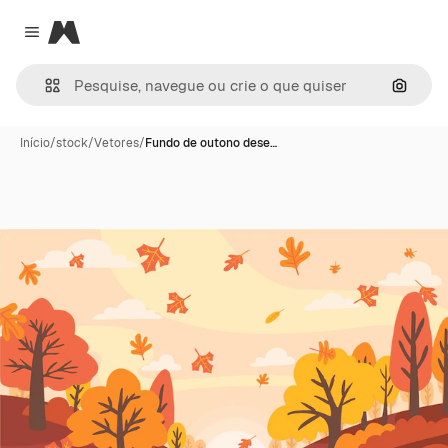
Magnific
Close menu
Pesqui
Início
/
stock
/
Vetores
/
Fundo de outono dese…