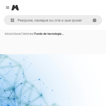
Magnific
Close menu
Pesqui
Início
/
stock
/
Vetores
/
Fundo de tecnologia …