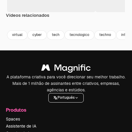
Vídeos relacionados
Premium
Premium
Premium
Premium
virtual
cyber
tech
tecnologico
techno
inform
A plataforma criativa para você direcionar seu melhor trabalho.
Mais de 1 milhão de assinantes entre criativos, empresas,
agências e estúdios.
Português
Produtos
Spaces
Assistente de IA