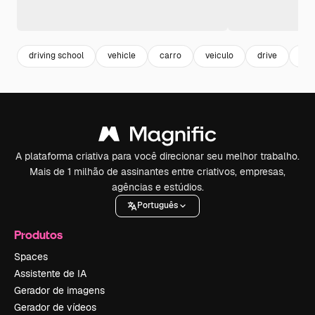
driving school
vehicle
carro
veiculo
drive
dri
A plataforma criativa para você direcionar seu melhor trabalho.
Mais de 1 milhão de assinantes entre criativos, empresas,
agências e estúdios.
Português
Produtos
Spaces
Assistente de IA
Gerador de imagens
Gerador de vídeos