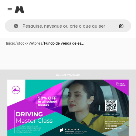
Magnific
Close menu
Pesqui
Início
/
stock
/
Vetores
/
Fundo de venda de es…