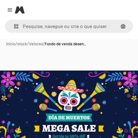
Magnific
Close menu
Pesqui
Início
/
stock
/
Vetores
/
Fundo de venda desen…