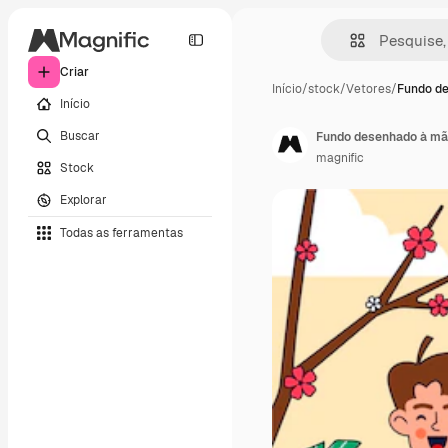
Criar
Início
/
stock
/
Vetores
/
Fundo d
Início
Buscar
Fundo desenhado à mão
magnific
Stock
Explorar
Todas as ferramentas