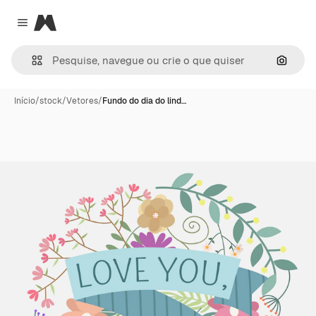
Magnific
Close menu
Pesqui
Início
/
stock
/
Vetores
/
Fundo do dia do lind…