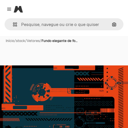
Magnific
Close menu
Pesqui
Início
/
stock
/
Vetores
/
Fundo elegante de fo…