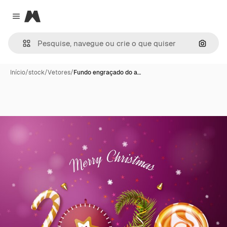
Magnific
Close menu
Pesqui
Início
/
stock
/
Vetores
/
Fundo engraçado do a…