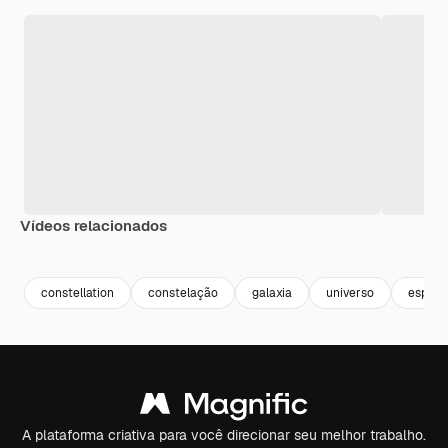
Vídeos relacionados
Premium
Premium
constellation
constelação
galaxia
universo
espaç
A plataforma criativa para você direcionar seu melhor trabalho.