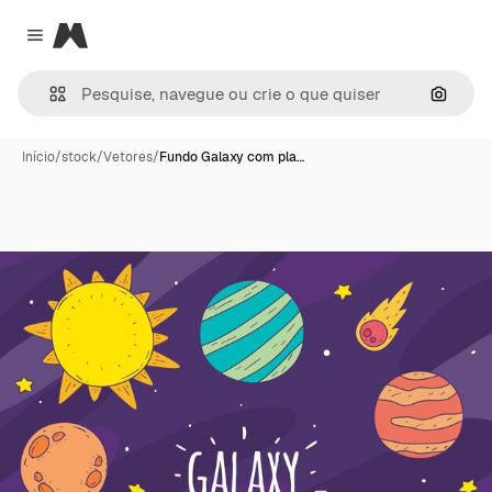
Magnific
Close menu
Pesqui
Início
/
stock
/
Vetores
/
Fundo Galaxy com pla…