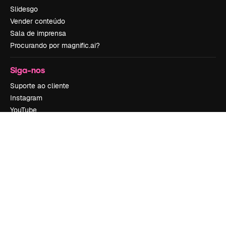
Slidesgo
Vender conteúdo
Sala de imprensa
Procurando por magnific.ai?
Siga-nos
Suporte ao cliente
Instagram
YouTube
LinkedIn
TikTok
Discord
X
Reddit
Copyright © 2010-
2026
Freepik Company S.L.U.
Todos os direitos
reservados
.