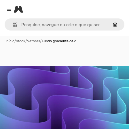
Magnific
Close menu
Pesqui
Início
/
stock
/
Vetores
/
Fundo gradiente de d…