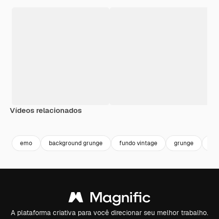
Vídeos relacionados
Premium
Premium
Premium
Premium
emo
background grunge
fundo vintage
grunge
vin
A plataforma criativa para você direcionar seu melhor trabalho.