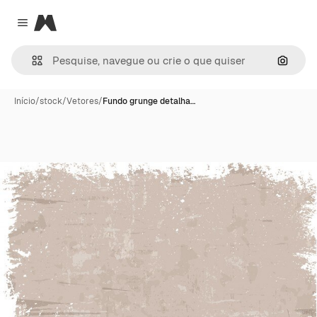
Magnific
Close menu
Pesqui
Início
/
stock
/
Vetores
/
Fundo grunge detalha…