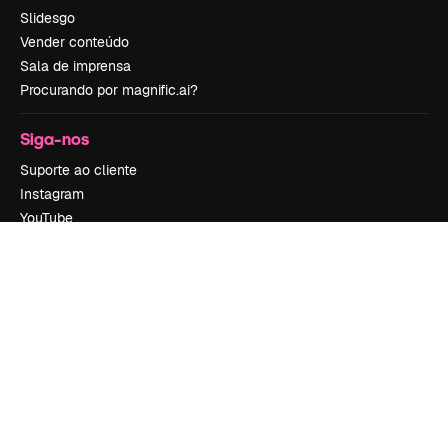
Slidesgo
Vender conteúdo
Sala de imprensa
Procurando por magnific.ai?
Siga-nos
Suporte ao cliente
Instagram
YouTube
LinkedIn
TikTok
Discord
X
Reddit
Copyright © 2010-
2026
Freepik Company S.L.U.
Todos os direitos
reservados
.