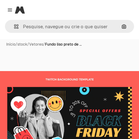
Magnific
Close menu
Pesqui
Início
/
stock
/
Vetores
/
Fundo liso preto de …