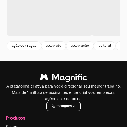
ação de graças
celebrate
celebração
cultural
aut
A plataforma criativa para você direcionar seu melhor trabalho.
Mais de 1 milhão de assinantes entre criativos, empresas,
agências e estúdios.
Português
Produtos
Spaces