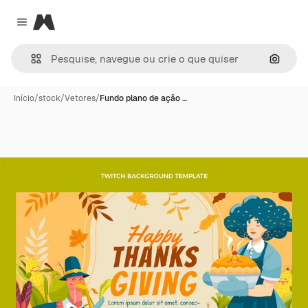
Magnific
Close menu
Pesqui
Início
/
stock
/
Vetores
/
Fundo plano de ação …