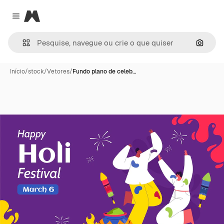
Magnific
Close menu
Pesqui
Início
/
stock
/
Vetores
/
Fundo plano de celeb…