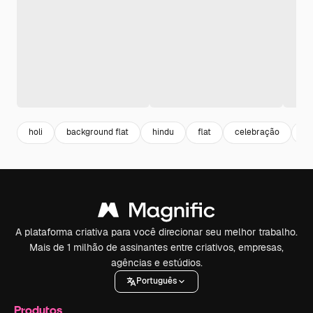
holi
background flat
hindu
flat
celebração
ce
A plataforma criativa para você direcionar seu melhor trabalho.
Mais de 1 milhão de assinantes entre criativos, empresas,
agências e estúdios.
Português
Produtos