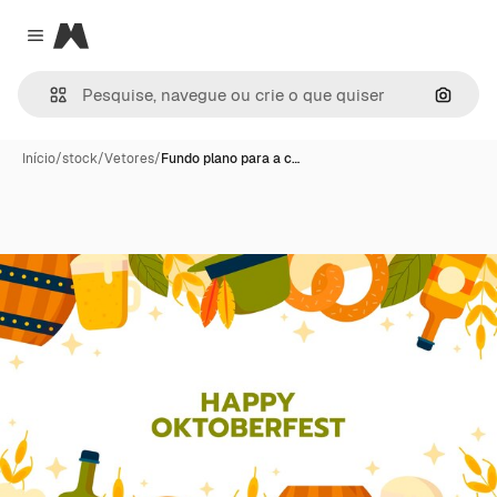
Magnific
Close menu
Pesqui
Início
/
stock
/
Vetores
/
Fundo plano para a c…