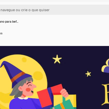
ano para bef…
na