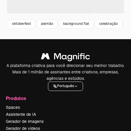
oktoberfest
alemão
background flat
celebração
c
A plataforma criativa para você direcionar seu melhor trabalho.
Mais de 1 milhão de assinantes entre criativos, empresas,
agências e estúdios.
Português
Produtos
Spaces
Assistente de IA
Gerador de imagens
Gerador de vídeos