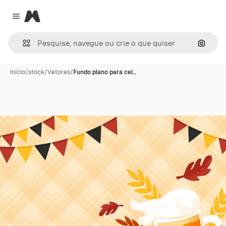
Magnific
Close menu
Pesqui
Início
/
stock
/
Vetores
/
Fundo plano para cel…