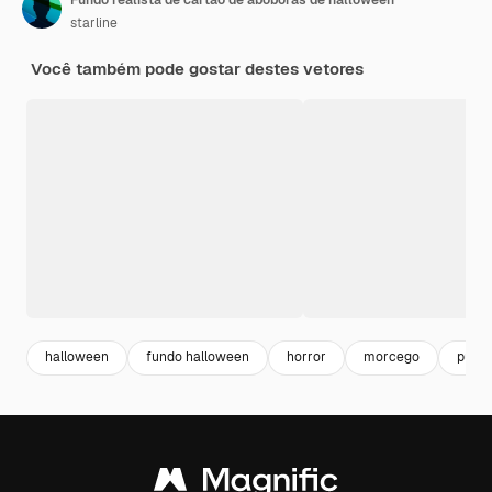
starline
Você também pode gostar destes vetores
halloween
fundo halloween
horror
morcego
pump