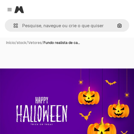
Magnific
Close menu
Pesqui
Início
/
stock
/
Vetores
/
Fundo realista de ca…