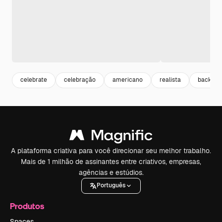
celebrate
celebração
americano
realista
backgro
A plataforma criativa para você direcionar seu melhor trabalho.
Mais de 1 milhão de assinantes entre criativos, empresas,
agências e estúdios.
Português
Produtos
Spaces