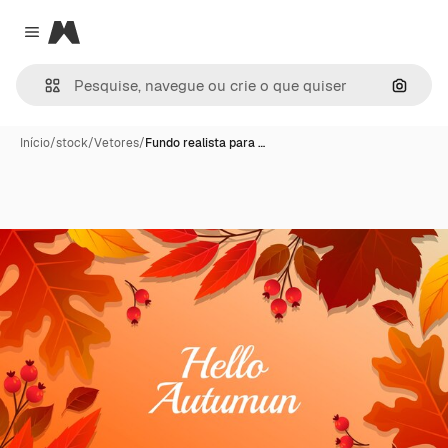
Magnific
Close menu
Pesqui
Início
/
stock
/
Vetores
/
Fundo realista para …