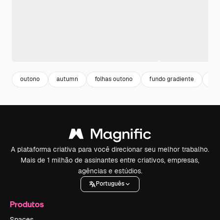
outono
autumn
folhas outono
fundo gradiente
gra
A plataforma criativa para você direcionar seu melhor trabalho.
Mais de 1 milhão de assinantes entre criativos, empresas,
agências e estúdios.
Português
Produtos
Spaces