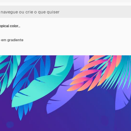
opical color…
o em gradiente