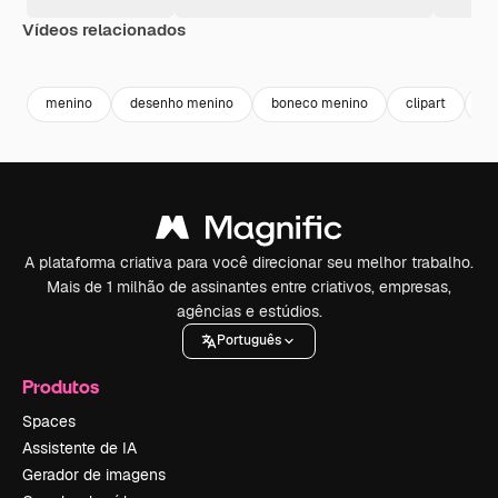
Vídeos relacionados
Premium
Premium
Premium
Premium
Gerado por 
menino
desenho menino
boneco menino
clipart
bo
A plataforma criativa para você direcionar seu melhor trabalho.
Mais de 1 milhão de assinantes entre criativos, empresas,
agências e estúdios.
Português
Produtos
Spaces
Assistente de IA
Gerador de imagens