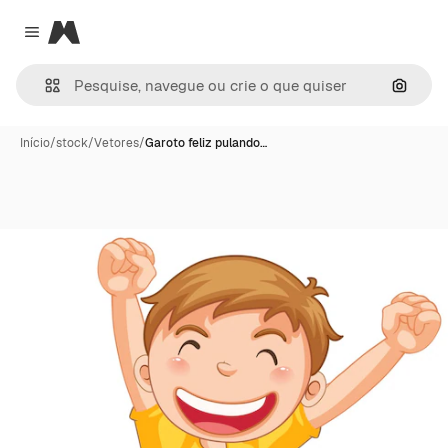
Magnific
Close menu
Pesqui
Início
/
stock
/
Vetores
/
Garoto feliz pulando…