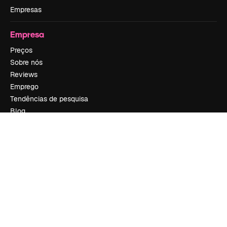
Empresas
Empresa
Preços
Sobre nós
Reviews
Emprego
Tendências de pesquisa
Blog
Eventos
Slidesgo
Vender conteúdo
Sala de imprensa
Procurando por magnific.ai?
Siga-nos
Suporte ao cliente
Instagram